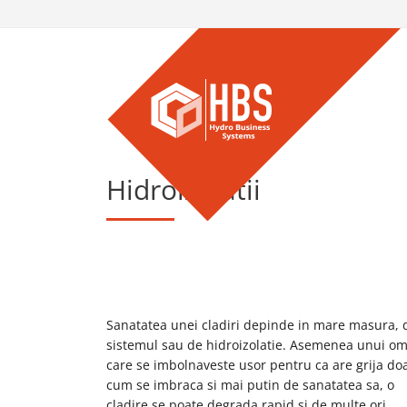
Hidroizolatii
Sanatatea unei cladiri depinde in mare masura, 
sistemul sau de hidroizolatie. Asemenea unui o
care se imbolnaveste usor pentru ca are grija do
cum se imbraca si mai putin de sanatatea sa, o
cladire se poate degrada rapid si de multe ori