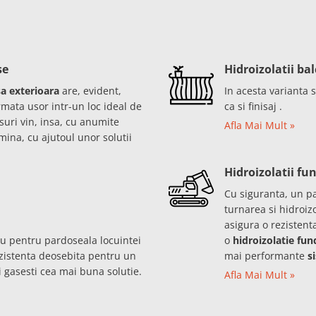
se
Hidroizolatii ba
a exterioara
are, evident,
In acesta varianta s
mata usor intr-un loc ideal de
ca si finisaj .
suri vin, insa, cu anumite
Afla Mai Mult »
limina, cu ajutoul unor solutii
Hidroizolatii fun
Cu siguranta, un pa
turnarea si hidroizo
asigura o rezistenta
nou pentru pardoseala locuintei
o
hidroizolatie fun
ezistenta deosebita pentru un
mai performante
s
i gasesti cea mai buna solutie.
Afla Mai Mult »