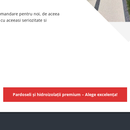
comandare pentru noi, de aceea
cu aceeasi seriozitate si
Pardoseli și hidroizolații premium – Alege excelența!