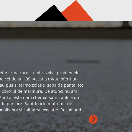
et o firma care sa-mi rezolve problemele
Echipa de 
 pe cei de la HBS. Acestia mi-au oferit un
rapida la 
au pus si termoizolatia, sapa de panta, tot
 si covorul de marmura. De atunci nu am
Mihaela P
 Anul acesta i-am chemat sa-mi aplice un
de parcare. Sunt foarte multumit de
ionalismul si calitatea executie. Recomand