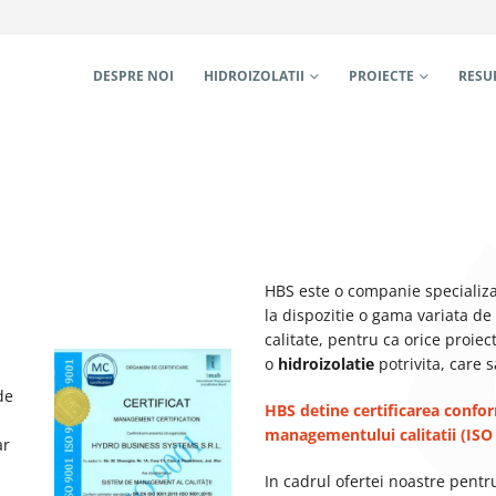
DESPRE NOI
HIDROIZOLATII
PROIECTE
RESU
HBS este o companie specializ
la dispozitie o gama variata de
calitate, pentru ca orice proiec
o
hidroizolatie
potrivita, care 
de
HBS detine certificarea confo
m
managementului calitatii (
ISO
ar
In cadrul ofertei noastre pent