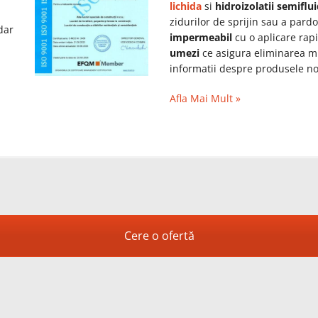
lichida
si
hidroizolatii semiflu
zidurilor de sprijin sau a pardo
dar
impermeabil
cu o aplicare rap
umezi
ce asigura eliminarea mu
informatii despre produsele noas
Afla Mai Mult »
Cere o ofertă