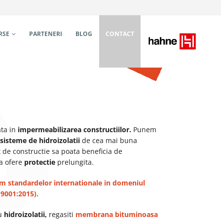
RSE
PARTENERI
BLOG
CONTACT
ata in
impermeabilizarea constructiilor.
Punem
sisteme de hidroizolatii
de cea mai buna
t de constructie sa poata beneficia de
sa ofere
protectie
prelungita.
rm standardelor internationale in domeniul
 9001:2015
).
ru
hidroizolatii,
regasiti
membrana bituminoasa