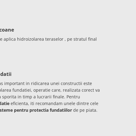
lcoane
e aplica hidroizolarea teraselor , pe stratul final
datii
s important in ridicarea unei constructii este
larea fundatiei, operatie care, realizata corect va
 sporita in timp a lucrarii finale. Pentru
datie
eficienta, iti recomandam unele dintre cele
isteme pentru protectia fundatiilor
de pe piata.