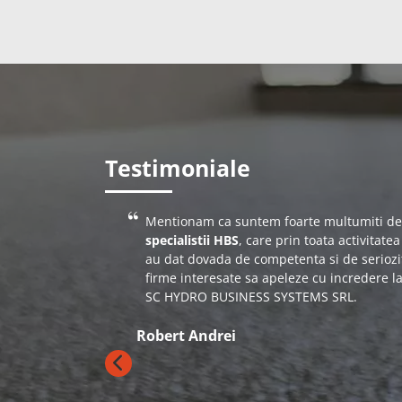
Testimoniale
 trotuare,
Mentionam ca suntem foarte multumiti de
 sigilare
specialistii HBS
, care prin toata activitat
tem foarte
au dat dovada de competenta si de serioz
 contract,
firme interesate sa apeleze cu incredere la 
lacut sa
SC HYDRO BUSINESS SYSTEMS SRL.
Robert Andrei