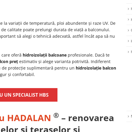
te la variații de temperatură, ploi abundente și raze UV. De
de calitate poate prelungi durata de viață a balconului.
mportant să alegi o tehnică adecvată, astfel încât apa să nu
i care oferă
hidroizolații balcoane
profesionale. Dacă te
lcon preț
estimativ și alege varianta potrivită. Indiferent
 de protecție suplimentară pentru un
hidroizolație balcon
gur și confortabil.
U UN SPECIALIST HBS
®
 cu HADALAN
– renovarea
lor și teraselor și