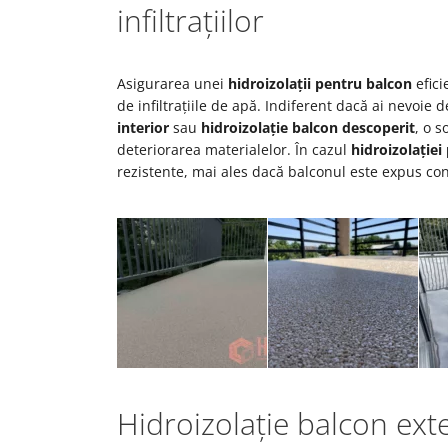
infiltrațiilor
Asigurarea unei
hidroizolații pentru balcon
efici
de infiltrațiile de apă. Indiferent dacă ai nevoie 
interior
sau
hidroizolație balcon descoperit
, o s
deteriorarea materialelor. În cazul
hidroizolației
rezistente, mai ales dacă balconul este expus con
Hidroizolație balcon exte