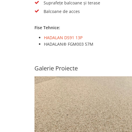
Suprafețe balcoane și terase
Balcoane de acces
Fise Tehnice:
HADALAN DS91 13P
HADALAN® FGM003 57M
Galerie Proiecte