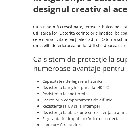
designul creativ al ac
Cu o tendință crescătoare, terasele, balcoanele și 
utilizarea lor. Datorită cerințelor climatice, balco
cele mai solicitate părți ale clădirii. Datorită schi
umezelii, deteriorarea umidității și crăparea se
Ca sistem de protecție la su
numeroase avantaje pentru h
Capacitatea de legare a fisurilor
Rezistenta la inghet pana la -40 ° C
Rezistenta la soc termic
Foarte bun comportament de difuzie
Rezistența la UV și la intemperii
Rezistența la abraziune și rezistența la alun
Siguranța în timpul lucrărilor de conectare
Etanșare fără sudură