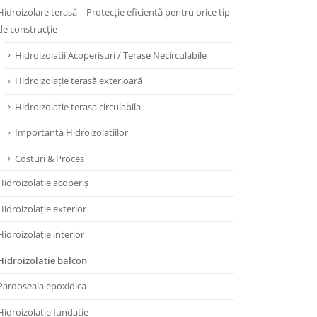
Hidroizolare terasă – Protecție eficientă pentru orice tip
de construcție
Hidroizolatii Acoperisuri / Terase Necirculabile
Hidroizolație terasă exterioară
Hidroizolatie terasa circulabila
Importanta Hidroizolatiilor
Costuri & Proces
Hidroizolație acoperiș
Hidroizolație exterior
Hidroizolație interior
Hidroizolatie balcon
Pardoseala epoxidica
Hidroizolatie fundatie