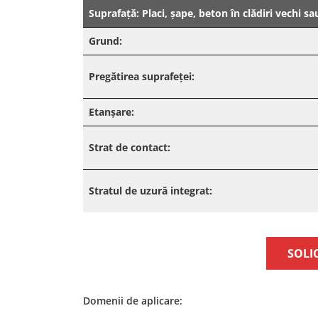
Suprafață: Placi, șape, beton în clădiri vechi sa
Grund:
Pregătirea suprafeței:
Etanșare:
Strat de contact:
Stratul de uzură integrat:
SOLI
Domenii de aplicare: