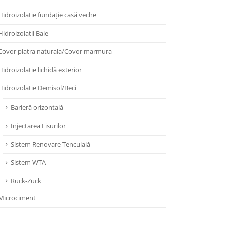
Hidroizolație fundație casă veche
Hidroizolatii Baie
Covor piatra naturala/Covor marmura
Hidroizolație lichidă exterior
Hidroizolatie Demisol/Beci
Barieră orizontală
Injectarea Fisurilor
Sistem Renovare Tencuială
Sistem WTA
Ruck-Zuck
Microciment