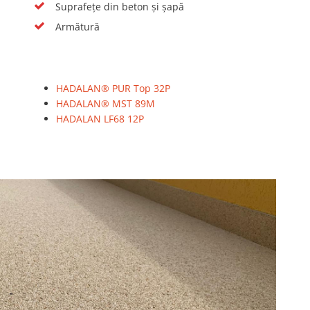
Suprafețe din beton și șapă
Armătură
HADALAN® PUR Top 32P
HADALAN® MST 89M
HADALAN LF68 12P