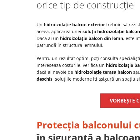
orice tip de construcție
Un
hidroizolație balcon exterior
trebuie să rezis
aceea, aplicarea unei
soluții hidroizolație balcon
Dacă ai un
hidroizolație balcon din lemn
, este i
pătrundă în structura lemnului.
Pentru un rezultat optim, poți consulta specialișt
interesează costurile, verifică un
hidroizolație ba
dacă ai nevoie de
hidroizolație terasa balcon
sau
deschis
, soluțiile moderne îți asigură un spațiu si
VORBEȘTE C
Protecția balconului
în siguranță a balcoane