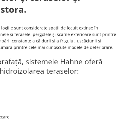
estora.
logiile sunt considerate spații de locuit extinse în
anele și terasele, pergolele și scările exterioare sunt printre
mbării constante a căldurii și a frigului, uscăciunii și
 numără printre cele mai cunoscute modele de deteriorare.
prafață, sistemele Hahne oferă
idroizolarea teraselor:
ecare