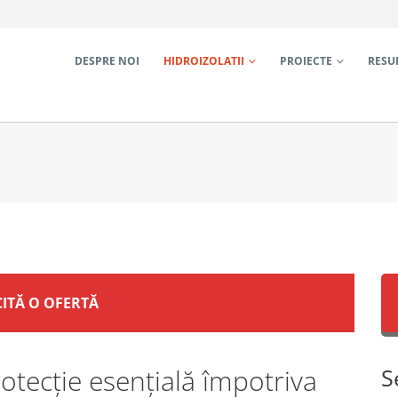
DESPRE NOI
HIDROIZOLATII
PROIECTE
RESU
CITĂ O OFERTĂ
otecție esențială împotriva
S