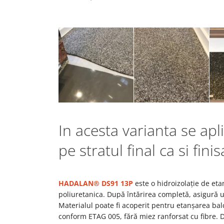
In acesta varianta se apl
pe stratul final ca si finis
HADALAN
®
DS91 13P
este o hidroizolație de et
poliuretanica. După întărirea completă, asigură un 
Materialul poate fi acoperit pentru etanșarea bal
conform ETAG 005, fără miez ranforsat cu fibre. Da