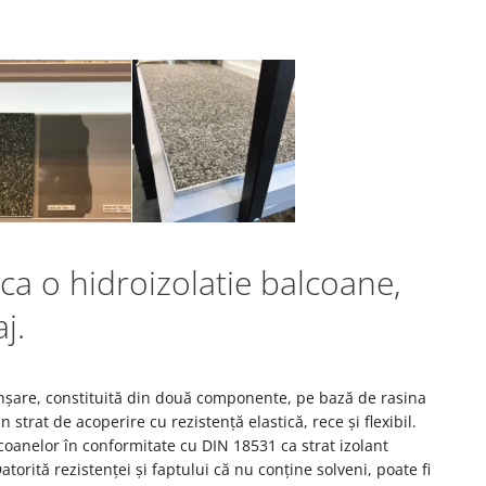
ica o hidroizolatie balcoane,
aj.
anșare, constituită din două componente, pe bază de rasina
strat de acoperire cu rezistență elastică, rece și flexibil.
coanelor în conformitate cu DIN 18531 ca strat izolant
torită rezistenței și faptului că nu conține solveni, poate fi