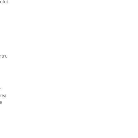
ului
ntru
e
area
de