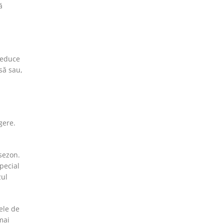
ă
 reduce
să sau,
gere.
 sezon.
pecial
zul
ele de
mai