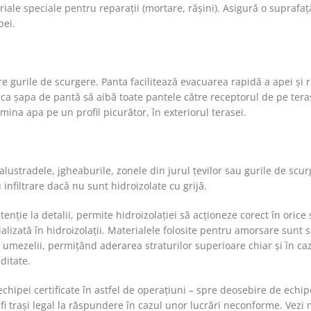
iale speciale pentru reparații (mortare, rășini). Asigură o suprafaț
pei.
ătre gurile de scurgere. Panta facilitează evacuarea rapidă a apei și
e ca șapa de pantă să aibă toate pantele către receptorul de pe tera
mina apa pe un profil picurător, în exteriorul terasei.
lustradele, jgheaburile, zonele din jurul țevilor sau gurile de scur
infiltrare dacă nu sunt hidroizolate cu grijă.
tenție la detalii, permite hidroizolației să acționeze corect în orice
lizată în hidroizolații. Materialele folosite pentru amorsare sunt s
umezelii, permițând aderarea straturilor superioare chiar și în ca
ditate.
chipei certificate în astfel de operațiuni – spre deosebire de echip
 fi trași legal la răspundere în cazul unor lucrări neconforme. Vezi 