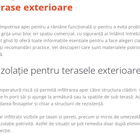
erase exterioare
ă împotriva apei pentru a rămâne funcțională și pentru a evita pro
i grija unui bloc ori spațiu comercial, cu siguranță ai întâlnit întreb
ghid îți oferă toate informațiile esențiale pentru a face alegeri cl
și recomandări practice. Vei descoperi care sunt materialele potrivi
ă.
izolație pentru terasele exterioar
mperatură riscă să permită infiltrarea apei către structura clădirii.
în porii săi și ajunge la armătură sau la spațiile de sub terasă. A
rea finisajelor și chiar a structurii de rezistență.
infiltrații vizibile pe tavan și pereți, precum și miros de umezeal
olație potrivită. Astfel de situații se pot remedia doar după elimi
ecție.