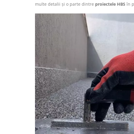
multe detalii și o parte dintre
proiectele HBS
în p