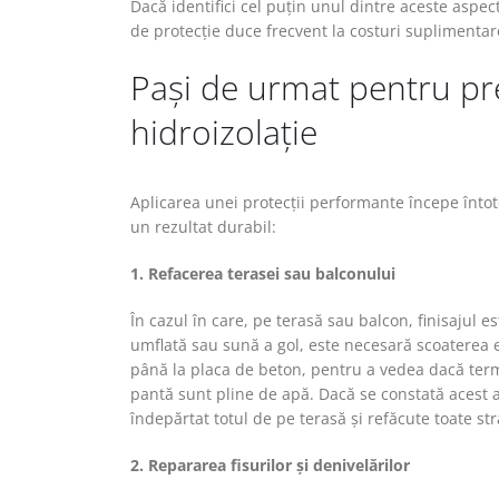
Dacă identifici cel puțin unul dintre aceste aspe
de protecție duce frecvent la costuri suplimentar
Pași de urmat pentru pre
hidroizolație
Aplicarea unei protecții performante începe înto
un rezultat durabil:
1. Refacerea terasei sau balconului
În cazul în care, pe terasă sau balcon, finisajul es
umflată sau sună a gol, este necesară scoaterea ei 
până la placa de beton, pentru a vedea dacă termo
pantă sunt pline de apă. Dacă se constată acest as
îndepărtat totul de pe terasă și refăcute toate str
2. Repararea fisurilor și denivelărilor