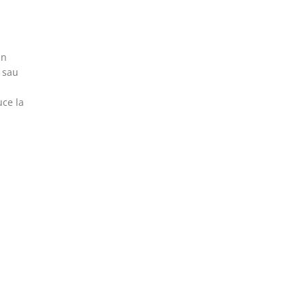
in
i sau
uce la