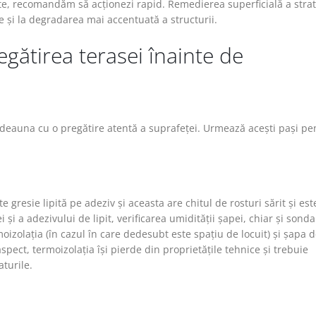
cte, recomandăm să acționezi rapid. Remedierea superficială a strat
e și la degradarea mai accentuată a structurii.
gătirea terasei înainte de
tdeauna cu o pregătire atentă a suprafeței. Urmează acești pași pe
te gresie lipită pe adeziv și aceasta are chitul de rosturi sărit și est
și a adezivului de lipit, verificarea umidității șapei, chiar și sond
izolația (în cazul în care dedesubt este spațiu de locuit) și șapa 
pect, termoizolația își pierde din proprietățile tehnice și trebuie
aturile.