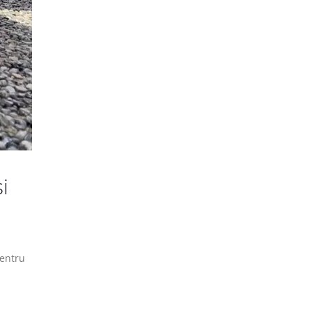
i
pentru