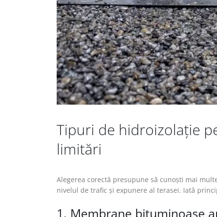
Tipuri de hidroizolație p
limitări
Alegerea corectă presupune să cunoști mai multe o
nivelul de trafic și expunere al terasei. Iată princip
1. Membrane bituminoase a