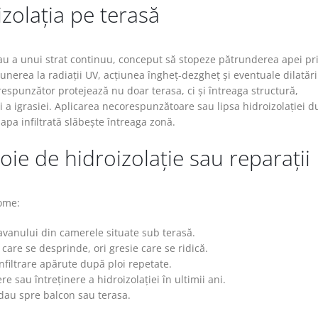
zolația pe terasă
au a unui strat continuu, conceput să stopeze pătrunderea apei pr
unerea la radiații UV, acțiunea îngheț-dezgheț și eventuale dilatăr
orespunzător protejează nu doar terasa, ci și întreaga structură,
i a igrasiei. Aplicarea necorespunzătoare sau lipsa hidroizolației d
pa infiltrată slăbește întreaga zonă.
ie de hidroizolație sau reparații
tome:
tavanului din camerele situate sub terasă.
care se desprinde, ori gresie care se ridică.
filtrare apărute după ploi repetate.
e sau întreținere a hidroizolației în ultimii ani.
re dau spre balcon sau terasa.