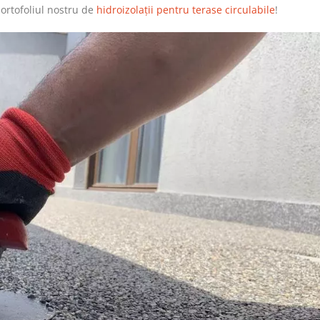
ortofoliul nostru de
hidroizolații pentru terase circulabile
!