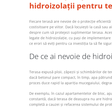
hidroizolații pentru t
Fiecare terasă are nevoie de o protecție eficient
costisitoare pe viitor. Dacă locuiești la casă sau a
despre cum să protejezi suplimentar terasa. Acest 
legate de hidroizolație, cu pași de implementare 
ce erori să eviți pentru ca investiția ta să fie sigur
De ce ai nevoie de hidro
Terasa expusă ploii, zăpezii și schimbărilor de te
dacă betonul pare compact, în timp, apa pătrunde 
proces duce rapid la apariția mucegaiului, degrada
De exemplu, în cazul apartamentelor de bloc, apar 
constantă, dacă terasa de deasupra nu are hidroiz
completă a cauzei și refacerea sistemului de prot