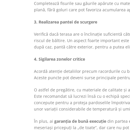
Completează fisurile sau găurile apărute cu mater
plană, fără goluri care pot favoriza acumularea a
3. Realizarea pantei de scurgere
Verifică dacă terasa are o înclinație suficientă c
riscul de băltire. Un aspect foarte important est
după caz, pantă către exterior, pentru a putea eli
4. Sigilarea zonelor critice
Acordă atenție detaliilor precum racordurile cu ba
Aceste puncte pot deveni surse principale pentru 
O astfel de pregătire, cu materiale de calitate și a
Este recomandat să lucrezi însă cu o echipă specia
concepute pentru a proteja pardoselile împotriva 
unor variații considerabile de temperatură și umi
În plus, ai
garanția de bună execuție
din partea e
meseriași pricepuți la „de toate”, dar care nu pot