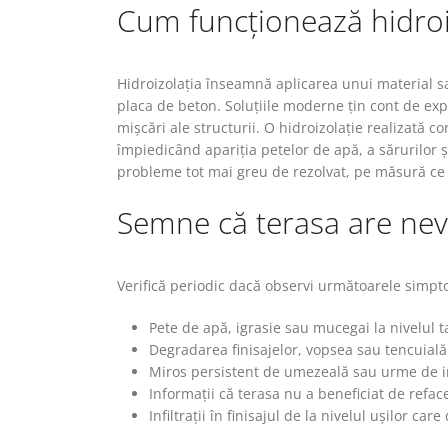
Cum funcționează hidroi
Hidroizolația înseamnă aplicarea unui material s
placa de beton. Soluțiile moderne țin cont de exp
mișcări ale structurii. O hidroizolație realizată c
împiedicând apariția petelor de apă, a sărurilor ș
probleme tot mai greu de rezolvat, pe măsură ce a
Semne că terasa are nevo
Verifică periodic dacă observi următoarele simp
Pete de apă, igrasie sau mucegai la nivelul 
Degradarea finisajelor, vopsea sau tencuială 
Miros persistent de umezeală sau urme de in
Informații că terasa nu a beneficiat de refacer
Infiltrații în finisajul de la nivelul ușilor ca