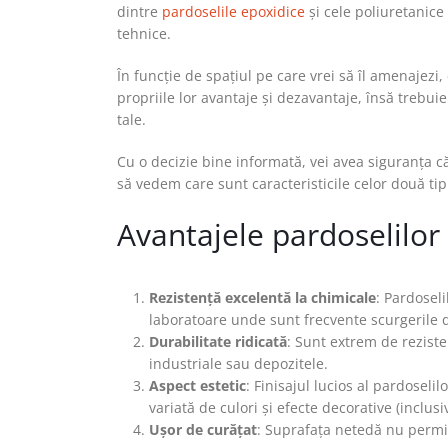
dintre
pardoselile epoxidice
și cele poliuretanice
tehnice.
În funcție de spațiul pe care vrei să îl amenajezi
propriile lor avantaje și dezavantaje, însă trebui
tale.
Cu o decizie bine informată, vei avea siguranța că
să vedem care sunt caracteristicile celor două tipu
Avantajele pardoselilor
Rezistență excelentă la chimicale
: Pardosel
laboratoare unde sunt frecvente scurgerile d
Durabilitate ridicată
: Sunt extrem de reziste
industriale sau depozitele.
Aspect estetic
: Finisajul lucios al pardosel
variată de culori și efecte decorative (inclusi
Ușor de curățat
: Suprafața netedă nu permit