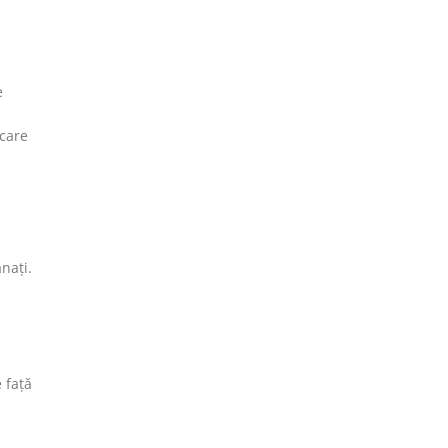
e
 care
anați.
 față