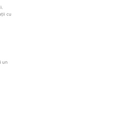
i.
ții cu
i un