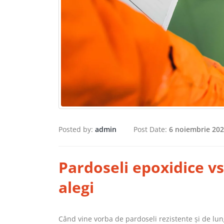
Posted by:
admin
Post Date:
6 noiembrie 20
Pardoseli epoxidice vs
alegi
Când vine vorba de pardoseli rezistente și de lun