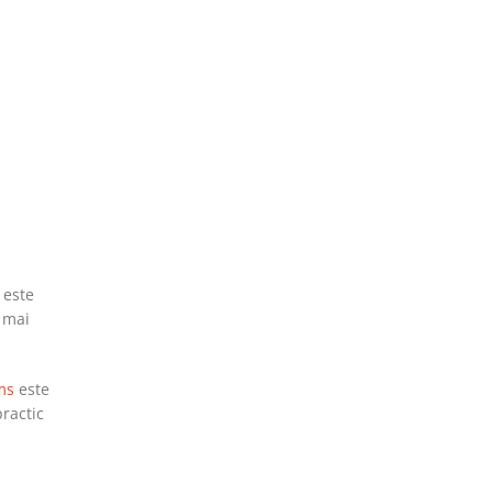
 este
a mai
ms
este
practic