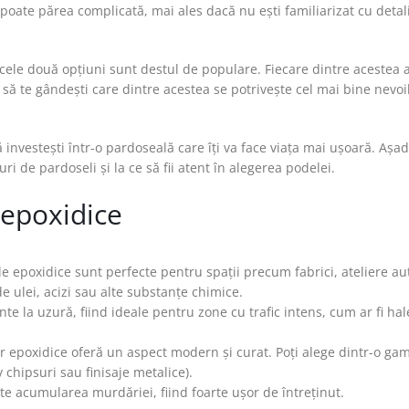
 poate părea complicată, mai ales dacă nu ești familiarizat cu detali
, cele două opțiuni sunt destul de populare. Fiecare dintre acestea 
e să te gândești care dintre acestea se potrivește cel mai bine nevoi
 investești într-o pardoseală care îți va face viața mai ușoară. Așad
ri de pardoseli și la ce să fii atent în alegerea podelei.
 epoxidice
ile epoxidice sunt perfecte pentru spații precum fabrici, ateliere au
e ulei, acizi sau alte substanțe chimice.
nte la uzură, fiind ideale pentru zone cu trafic intens, cum ar fi hal
ilor epoxidice oferă un aspect modern și curat. Poți alege dintr-o ga
v chipsuri sau finisaje metalice).
e acumularea murdăriei, fiind foarte ușor de întreținut.