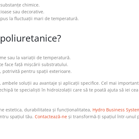
 substanțe chimice.
ucioase sau decorative.
expus la fluctuații mari de temperatură.
 poliuretanice?
me sau la variații de temperatură.
e face față mișcării substratului.
potrivită pentru spații exterioare.
 ambele soluții au avantaje și aplicații specifice. Cel mai important
 echipă te specialiști în hidroizolații care să te poată ajuta să iei ce
e estetica, durabilitatea și funcționalitatea,
Hydro Business Syste
entru spațiul tău.
Contactează-ne
și transformă-ți spațiul într-unul 