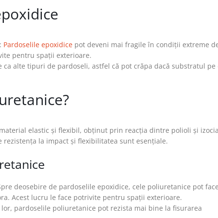
epoxidice
:
Pardoselile epoxidice
pot deveni mai fragile în condiții extreme d
ite pentru spații exterioare.
le ca alte tipuri de pardoseli, astfel că pot crăpa dacă substratul pe
iuretanice?
erial elastic și flexibil, obținut prin reacția dintre polioli și izoci
ezistența la impact și flexibilitatea sunt esențiale.
uretanice
Spre deosebire de pardoselile epoxidice, cele poliuretanice pot face
ra. Acest lucru le face potrivite pentru spații exterioare.
ii lor, pardoselile poliuretanice pot rezista mai bine la fisurarea