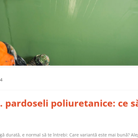
24
. pardoseli poliuretanice: ce s
gă durată, e normal să te întrebi: Care variantă este mai bună? Al