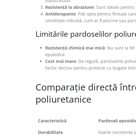
substratului.
Rezistență la abraziune
: Sunt ideale pentru 
Antiderapante
: Poți opta pentru finisaje c
umiditate ridicată, cum ar fi piscine sau parc
Limitările pardoselilor poliu
Rezistență chimică mai mică
: Nu sunt la fe
epoxidice.
Cost mai mare
: De regulă, pardoselile poliu
factor decisiv pentru proiecte cu bugete limi
Comparație directă într
poliuretanice
Caracteristică
Pardoseli epoxidi
Durabilitate
Foarte rezistente 