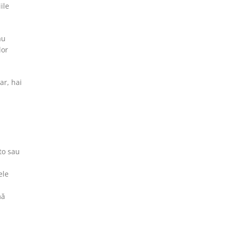
ile
au
lor
ar, hai
to sau
ele
mă