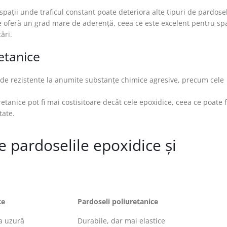
spații unde traficul constant poate deteriora alte tipuri de pardosel
are oferă un grad mare de aderență, ceea ce este excelent pentru spa
ări.
retanice
l de rezistente la anumite substanțe chimice agresive, precum cele
retanice pot fi mai costisitoare decât cele epoxidice, ceea ce poate f
tate.
e pardoselile epoxidice și
ce
Pardoseli poliuretanice
la uzură
Durabile, dar mai elastice