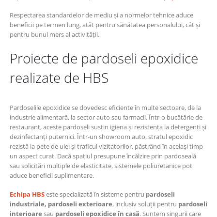
Respectarea standardelor de mediu și a normelor tehnice aduce
beneficii pe termen lung, atât pentru sănătatea personalului, cât și
pentru bunul mers al activității.
Proiecte de pardoseli epoxidice
realizate de HBS
Pardoselile epoxidice se dovedesc eficiente în multe sectoare, de la
industrie alimentară, la sector auto sau farmacii. Într-o bucătărie de
restaurant, aceste pardoseli susțin igiena și rezistența la detergenți și
dezinfectanți puternici. Într-un showroom auto, stratul epoxidic
rezistă la pete de ulei și traficul vizitatorilor, păstrând în același timp
un aspect curat. Dacă spațiul presupune încălzire prin pardoseală
sau solicitări multiple de elasticitate, sistemele poliuretanice pot
aduce beneficii suplimentare.
Echipa HBS
este specializată în sisteme pentru
pardoseli
industriale,
pardoseli exterioare
, inclusiv soluții pentru
pardoseli
interioare
sau
pardoseli epoxidice în casă
. Suntem singurii care