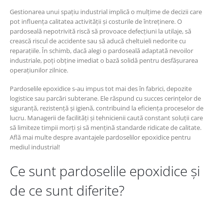
Gestionarea unui spațiu industrial implică o mulțime de decizii care
pot influența calitatea activității și costurile de întreținere. O
pardoseală nepotrivită riscă să provoace defecțiuni la utilaje, să
crească riscul de accidente sau să aducă cheltuieli nedorite cu
reparațiile. În schimb, dacă alegi o pardoseală adaptată nevoilor
industriale, poți obține imediat o bază solidă pentru desfășurarea
operațiunilor zilnice.
Pardoselile epoxidice s-au impus tot mai des în fabrici, depozite
logistice sau parcări subterane. Ele răspund cu succes cerințelor de
siguranță, rezistență și igienă, contribuind la eficiența proceselor de
lucru. Managerii de facilități și tehnicienii caută constant soluții care
să limiteze timpii morți și să mențină standarde ridicate de calitate.
Află mai multe despre avantajele pardoselilor epoxidice pentru
mediul industrial!
Ce sunt pardoselile epoxidice și
de ce sunt diferite?