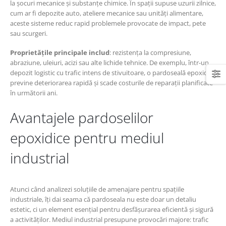
la șocuri mecanice și substanțe chimice. În spații supuse uzurii zilnice,
cum ar fi depozite auto, ateliere mecanice sau unități alimentare,
aceste sisteme reduc rapid problemele provocate de impact, pete
sau scurgeri.
Proprietățile principale includ
: rezistența la compresiune,
abraziune, uleiuri, acizi sau alte lichide tehnice. De exemplu, într-un
depozit logistic cu trafic intens de stivuitoare, o pardoseală epoxidică
previne deteriorarea rapidă și scade costurile de reparații planificate
în următorii ani.
Avantajele pardoselilor
epoxidice pentru mediul
industrial
Atunci când analizezi soluțiile de amenajare pentru spațiile
industriale, îți dai seama că pardoseala nu este doar un detaliu
estetic, ci un element esențial pentru desfășurarea eficientă și sigură
a activităților. Mediul industrial presupune provocări majore: trafic