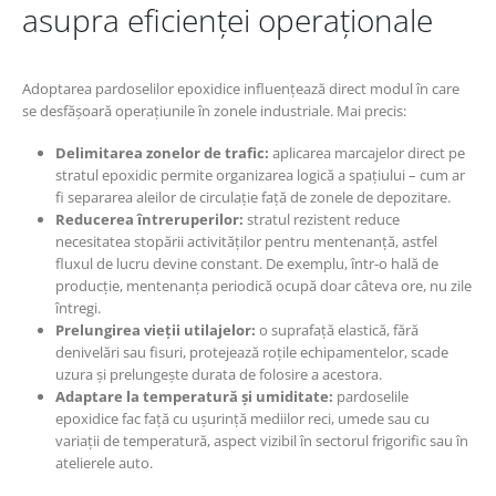
asupra eficienței operaționale
Adoptarea pardoselilor epoxidice influențează direct modul în care
se desfășoară operațiunile în zonele industriale. Mai precis:
Delimitarea zonelor de trafic:
aplicarea marcajelor direct pe
stratul epoxidic permite organizarea logică a spațiului – cum ar
fi separarea aleilor de circulație față de zonele de depozitare.
Reducerea întreruperilor:
stratul rezistent reduce
necesitatea stopării activităților pentru mentenanță, astfel
fluxul de lucru devine constant. De exemplu, într-o hală de
producție, mentenanța periodică ocupă doar câteva ore, nu zile
întregi.
Prelungirea vieții utilajelor:
o suprafață elastică, fără
denivelări sau fisuri, protejează roțile echipamentelor, scade
uzura și prelungește durata de folosire a acestora.
Adaptare la temperatură și umiditate:
pardoselile
epoxidice fac față cu ușurință mediilor reci, umede sau cu
variații de temperatură, aspect vizibil în sectorul frigorific sau în
atelierele auto.