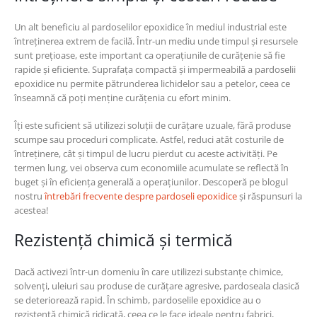
Un alt beneficiu al pardoselilor epoxidice în mediul industrial este
întreținerea extrem de facilă. Într-un mediu unde timpul și resursele
sunt prețioase, este important ca operațiunile de curățenie să fie
rapide și eficiente. Suprafața compactă și impermeabilă a pardoselii
epoxidice nu permite pătrunderea lichidelor sau a petelor, ceea ce
înseamnă că poți menține curățenia cu efort minim.
Îți este suficient să utilizezi soluții de curățare uzuale, fără produse
scumpe sau proceduri complicate. Astfel, reduci atât costurile de
întreținere, cât și timpul de lucru pierdut cu aceste activități. Pe
termen lung, vei observa cum economiile acumulate se reflectă în
buget și în eficiența generală a operațiunilor. Descoperă pe blogul
nostru
întrebări frecvente despre pardoseli epoxidice
și răspunsuri la
acestea!
Rezistență chimică și termică
Dacă activezi într-un domeniu în care utilizezi substanțe chimice,
solvenți, uleiuri sau produse de curățare agresive, pardoseala clasică
se deteriorează rapid. În schimb, pardoselile epoxidice au o
rezistență chimică ridicată, ceea ce le face ideale pentru fabrici,