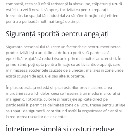
compactă, ceea ce îi oferă rezistență la abraziune, crăpături și uzură.
Astfel, nu vei fi nevoit să oprești activitatea pentru reparații
frecvente, iar spațiul tău industrial va rămâne funcțional și eficient
pentru o perioadă mult mai lungă de timp.
Siguranță sporită pentru angajați
Siguranța personalului tău este un factor cheie pentru menținerea
productivității și a unui climat de lucru pozitiv. O pardoseală
epoxidică te ajută să reduci riscurile prin mai multe caracteristici. În
primul rând, poți opta pentru finisaje cu aditivi antiderapanți, care
minimizează accidentele cauzate de alunecări, mai ales în zone unde
există scurgeri de apă, ulei sau alte substanțe.
În plus, suprafața netedă și lipsa rosturilor previn acumularea
murdăriei sau a lichidelor, ceea ce înseamnă un mediu mai curat și
mai igienic. Totodată, culorile și marcajele aplicate direct pe
pardoseală îți permit să delimitezi zone de lucru, trasee pentru utilaje
sau spații de siguranță, contribuind astfel la organizarea eficientă și
la reducerea riscurilor de incidente.
Întreținere simplă și costuri reduse