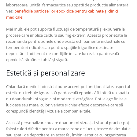
laboratoare, unități farmaceutice sau spații de producție alimentară.
Vezi
beneficiile pardoselilor epoxidice pentru cabinete și clinici
medicale
!
Mai mult, ele pot suporta fluctuații de temperatură și expunere la
procese care implică căldură sau frig extrem. Această proprietate le
recomandă pentru zonele unde există echipamente industriale cu
temperaturi ridicate sau pentru spațiile frigorifice destinate
depozitării. Indiferent de condițiile în care lucrezi, o pardoseală
epoxidică rămâne stabilă și sigură.
Estetică și personalizare
Chiar dacă mediul industrial pune accent pe funcționalitate, aspectul
estetic nu trebuie ignorat. O pardoseală epoxidică îți oferă un spațiu
nu doar durabil și sigur, ci și modern și atrăgător. Poți alege finisaje
lucioase sau mate, culori variate și chiar efecte decorative care să
corespundă identității vizuale a companiei tale.
Această personalizare nu are doar un rol vizual, ci și unul practic: poți
folosi culori diferite pentru a marca zone de lucru, trasee de circulație
sau spații de depozitare. În acest fel, îmbini estetica cu organizarea