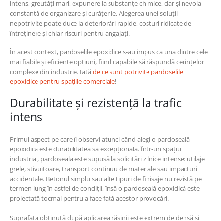
intens, greutăți mari, expunere la substanțe chimice, dar și nevoia
constantă de organizare și curățenie. Alegerea unei soluții
nepotrivite poate duce la deteriorări rapide, costuri ridicate de
întreținere și chiar riscuri pentru angajați.
În acest context, pardoselile epoxidice s-au impus ca una dintre cele
mai fiabile și eficiente opțiuni, fiind capabile să răspundă cerințelor
complexe din industrie. Iată
de ce sunt potrivite pardoselile
epoxidice pentru spațiile comerciale
!
Durabilitate și rezistență la trafic
intens
Primul aspect pe care îl observi atunci când alegi o pardoseală
epoxidică este durabilitatea sa excepțională. Într-un spațiu
industrial, pardoseala este supusă la solicitări zilnice intense: utilaje
grele, stivuitoare, transport continuu de materiale sau impacturi
accidentale. Betonul simplu sau alte tipuri de finisaje nu rezistă pe
termen lung în astfel de condiții, însă o pardoseală epoxidică este
proiectată tocmai pentru a face față acestor provocări.
Suprafața obținută după aplicarea rășinii este extrem de densă și