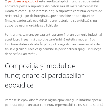
O
pardoseală epoxidică
este rezultatul aplicării unui strat de rășină
epoxidică peste o suprafață din beton sau alt material compatibil.
Odată ce compușii se întăresc, obții o suprafață continuă, extrem de
rezistentă și ușor de întreținut. Spre deosebire de alte tipuri de
finisaje, pardoseala epoxidică nu are rosturi, nu se exfoliază și nu
absoarbe ușor murdăria sau lichidele.
Pentru tine, ca manager sau antreprenor într-un domeniu industrial,
acest lucru înseamnă o soluție care îmbină estetica modernă cu
funcționalitatea ridicată. În plus, poți alege dintr-o gamă variată de
finisaje și culori, ceea ce îți permite să personalizezi spațiul în funcție
de specificul activității.
Compoziția și modul de
funcționare al pardoselilor
epoxidice
Pardoselile epoxidice folosesc rășina epoxidică și un întăritor special,
pentru a obține un strat continuu, impermeabil, cu rezistență sporită