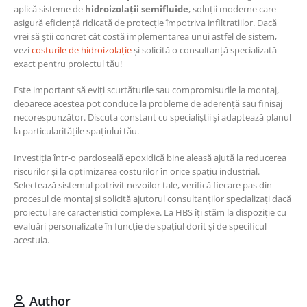
aplică sisteme de
hidroizolații semifluide
, soluții moderne care
asigură eficiență ridicată de protecție împotriva infiltrațiilor. Dacă
vrei să știi concret cât costă implementarea unui astfel de sistem,
vezi
costurile de hidroizolație
și solicită o consultanță specializată
exact pentru proiectul tău!
Este important să eviți scurtăturile sau compromisurile la montaj,
deoarece acestea pot conduce la probleme de aderență sau finisaj
necorespunzător. Discuta constant cu specialiștii și adaptează planul
la particularitățile spațiului tău.
Investiția într-o pardoseală epoxidică bine aleasă ajută la reducerea
riscurilor și la optimizarea costurilor în orice spațiu industrial.
Selectează sistemul potrivit nevoilor tale, verifică fiecare pas din
procesul de montaj și solicită ajutorul consultanților specializați dacă
proiectul are caracteristici complexe. La HBS îți stăm la dispoziție cu
evaluări personalizate în funcție de spațiul dorit și de specificul
acestuia.
Author