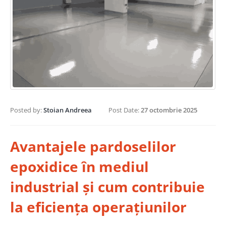
Posted by:
Stoian Andreea
Post Date:
27 octombrie 2025
Avantajele pardoselilor
epoxidice în mediul
industrial și cum contribuie
la eficiența operațiunilor