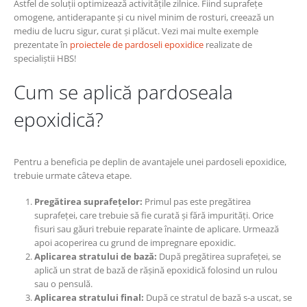
Astfel de soluții optimizează activitățile zilnice. Fiind suprafețe
omogene, antiderapante și cu nivel minim de rosturi, creează un
mediu de lucru sigur, curat și plăcut. Vezi mai multe exemple
prezentate în
proiectele de pardoseli epoxidice
realizate de
specialiștii HBS!
Cum se aplică pardoseala
epoxidică?
Pentru a beneficia pe deplin de avantajele unei pardoseli epoxidice,
trebuie urmate câteva etape.
Pregătirea suprafețelor:
Primul pas este pregătirea
suprafeței, care trebuie să fie curată și fără impurități. Orice
fisuri sau găuri trebuie reparate înainte de aplicare. Urmează
apoi acoperirea cu grund de impregnare epoxidic.
Aplicarea stratului de bază:
După pregătirea suprafeței, se
aplică un strat de bază de rășină epoxidică folosind un rulou
sau o pensulă.
Aplicarea stratului final:
După ce stratul de bază s-a uscat, se